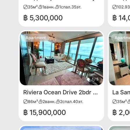
35
м²
1
ванн.
1
спал.
35
эт.
102.93
฿ 5,300,000
฿ 14
Apartment
Apartm
1
/
5
Riviera Ocean Drive 2bdr for RENT AND SALE
La Sa
86
м²
2
ванн.
2
спал.
40
эт.
35
м²
฿ 15,900,000
฿ 2,