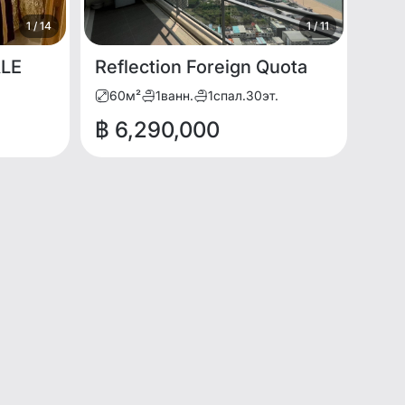
1
/
14
1
/
11
ALE
Reflection Foreign Quota
60
м²
1
ванн.
1
спал.
30
эт.
฿ 6,290,000