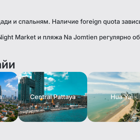
ди и спальням. Наличие foreign quota зависи
ight Market и пляжа Na Jomtien регулярно об
айи
a
Central Pattaya
Hua Yai