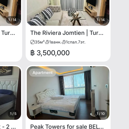
1
/
14
1
/
14
The Riviera Jomtien | Turnkey Modern 1BR for SALE
The Riviera Jomtien | Turnkey Modern 1BR for SALE
35
м²
1
ванн.
1
спал.
7
эт.
฿ 3,500,000
Apartment
1
/
5
1
/
10
Arcadia Beach Resort - 2 Bedroom Condo for Sale
Peak Towers for sale BELOW MARKET PRICE