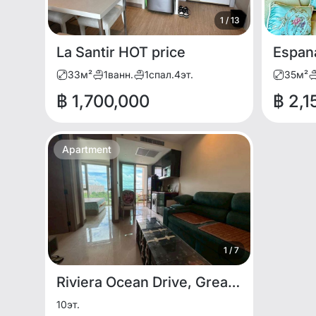
1
/
13
La Santir HOT price
33
м²
1
ванн.
1
спал.
4
эт.
35
м²
฿ 1,700,000
฿ 2,1
Apartment
1
/
7
Riviera Ocean Drive, Great price
10
эт.