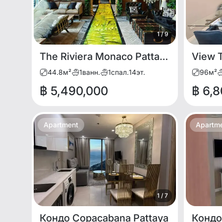
1
/
9
The Riviera Monaco Pattaya | Luxury Corner Unit with Jacuzzi for RENT and SALE
44.8
м²
1
ванн.
1
спал.
14
эт.
96
м²
฿ 5,490,000
฿ 6,
Apartment
Apartm
1
/
7
Кондо Copacabana Pattaya