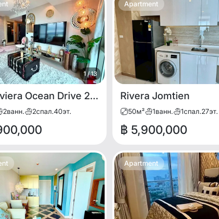
ent
Apartment
1
/
13
The Riviera Ocean Drive 2bdr for SALE
Rivera Jomtien
2
ванн.
2
спал.
40
эт.
50
м²
1
ванн.
1
спал.
27
эт.
,900,000
฿ 5,900,000
ent
Apartment