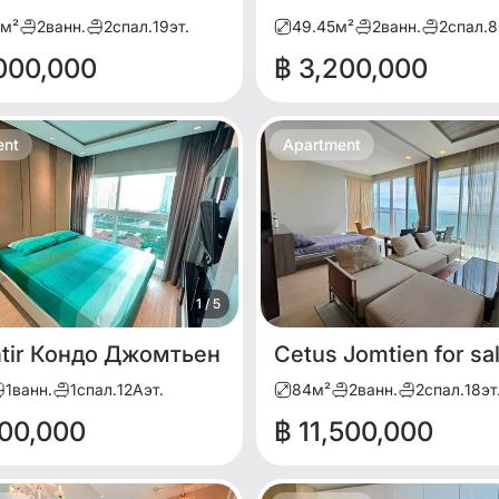
м²
2
ванн.
2
спал.
19
эт.
49.45
м²
2
ванн.
2
спал.
8
,000,000
฿ 3,200,000
ent
Apartment
1
/
5
ntir Кондо Джомтьен
1
ванн.
1
спал.
12A
эт.
84
м²
2
ванн.
2
спал.
18
эт
000,000
฿ 11,500,000