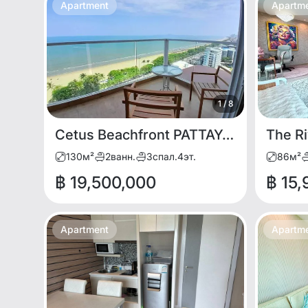
Apartment
Apartm
1
/
8
Cetus Beachfront PATTAYA - 3BDR for SALE. Rare item
130
м²
2
ванн.
3
спал.
4
эт.
86
м²
฿ 19,500,000
฿ 15
Apartment
Apartm