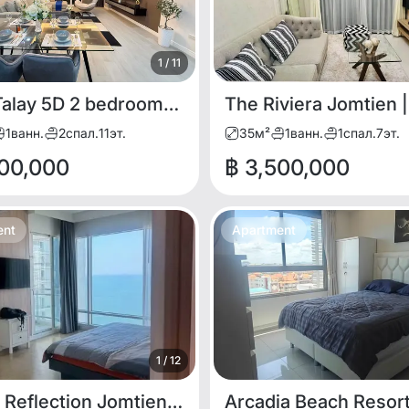
1
/
11
View Talay 5D 2 bedrooms for SALE
1
ванн.
2
спал.
11
эт.
35
м²
1
ванн.
1
спал.
7
эт.
800,000
฿ 3,500,000
ent
Apartment
1
/
12
Кондо Reflection Jomtien Beach Pattaya