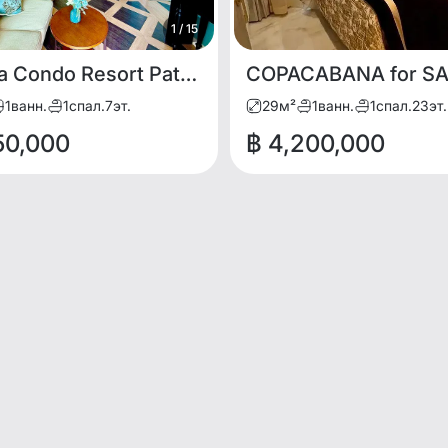
1
/
15
Espana Condo Resort Pattaya HOT SALE
COPACABANA for S
1
ванн.
1
спал.
7
эт.
29
м²
1
ванн.
1
спал.
23
эт.
50,000
฿ 4,200,000