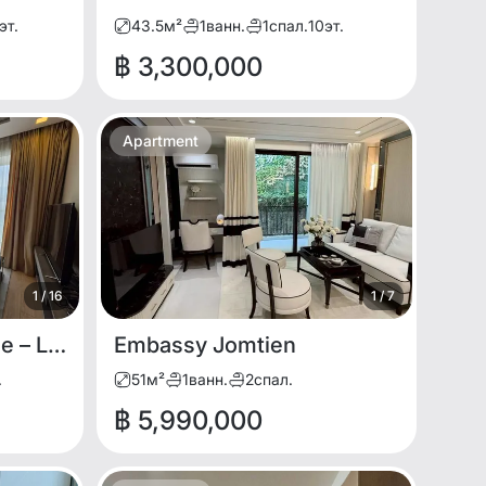
эт.
43.5
м²
1
ванн.
1
спал.
10
эт.
฿ 3,300,000
Apartment
1
/
16
1
/
7
Cetus Jomtien for sale – Luxury Sea View Condo
Embassy Jomtien
.
51
м²
1
ванн.
2
спал.
฿ 5,990,000