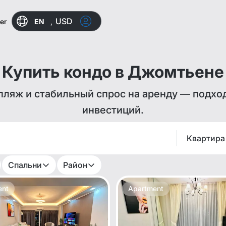
USD
EN
,
er
Купить кондо в Джомтьене
ляж и стабильный спрос на аренду — подхо
инвестиций.
Квартира
Спальни
Район
ent
Apartment