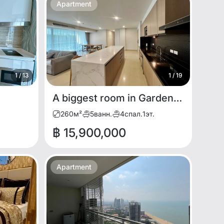
Apartment
1
/
13
1
/
19
A biggest room in Gardenia for sale 4bdr 5bath
260
м²
5
ванн.
4
спал.
1
эт.
฿ 15,900,000
Apartment