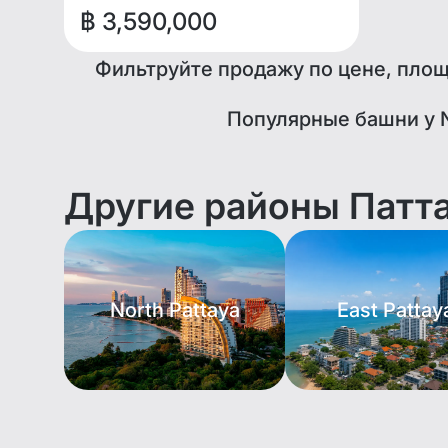
฿ 3,590,000
Фильтруйте продажу по цене, площа
Популярные башни у N
Другие районы Патт
North Pattaya
East Pattay