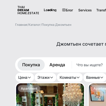
Loading
Блог
Services
Transf
Главная
/
Каталог
/
Покупка Джомтьен
Джомтьен сочетает п
Покупка
Аренда
Цена
Этажи
Комнаты
Ванные
Apartment
Apartm