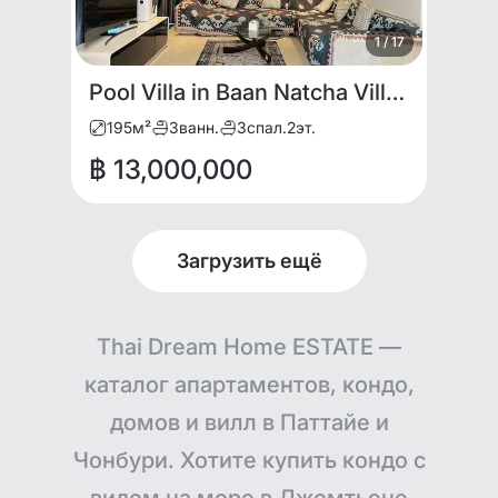
1
/
17
Pool Villa in Baan Natcha Village for sale
195
м²
3
ванн.
3
спал.
2
эт.
฿ 13,000,000
Загрузить ещё
Thai Dream Home ESTATE —
каталог апартаментов, кондо,
домов и вилл в Паттайе и
Чонбури. Хотите купить кондо с