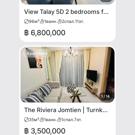
View Talay 5D 2 bedrooms for SALE
96
м²
1
ванн.
2
спал.
11
эт.
฿ 6,800,000
Apartment
1
/
14
The Riviera Jomtien | Turnkey Modern 1BR for SALE
35
м²
1
ванн.
1
спал.
7
эт.
฿ 3,500,000