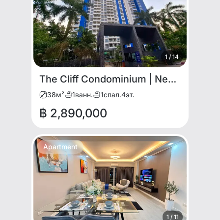
1
/
14
The Cliff Condominium | Newly Renovated 1BR with Pool View for SALE
38
м²
1
ванн.
1
спал.
4
эт.
฿ 2,890,000
Apartment
1
/
11