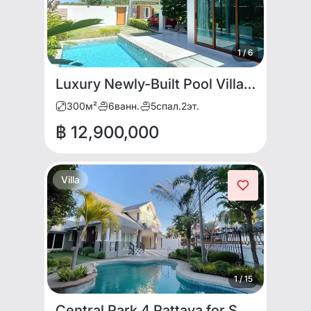
1
/
6
Luxury Newly-Built Pool Villas For Sale – Unique & Exclusive
300
м²
6
ванн.
5
спал.
2
эт.
฿ 12,900,000
Villa
1
/
15
Central Park 4 Pattaya for SALE