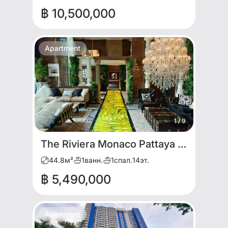
฿ 10,500,000
Apartment
1
/
9
The Riviera Monaco Pattaya | Luxury Corner Unit with Jacuzzi for RENT and SALE
44.8
м²
1
ванн.
1
спал.
14
эт.
฿ 5,490,000
Apartment