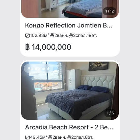
1
/
12
Кондо Reflection Jomtien Beach Pattaya
102.93
м²
2
ванн.
2
спал.
19
эт.
฿ 14,000,000
Apartment
1
/
5
Arcadia Beach Resort - 2 Bedroom Condo for Sale
49.45
м²
2
ванн.
2
спал.
8
эт.