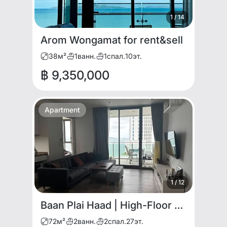
1
/
14
Arom Wongamat for rent&sell
38
м²
1
ванн.
1
спал.
10
эт.
฿ 9,350,000
Apartment
1
/
12
Baan Plai Haad | High-Floor 2BR Beachfront Sanctuary View for SALE
72
м²
2
ванн.
2
спал.
27
эт.