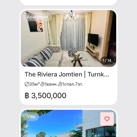
Apartment
1
/
14
The Riviera Jomtien | Turnkey Modern 1BR for SALE
35
м²
1
ванн.
1
спал.
7
эт.
฿ 3,500,000
Villa