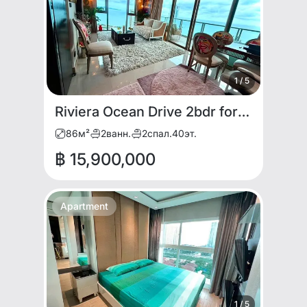
1
/
5
Riviera Ocean Drive 2bdr for RENT AND SALE
86
м²
2
ванн.
2
спал.
40
эт.
฿ 15,900,000
Apartment
1
/
5