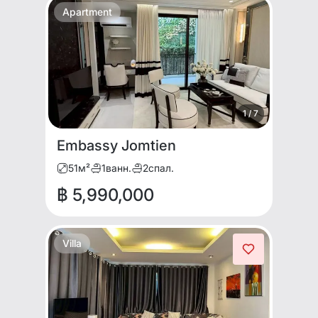
Apartment
1
/
7
Embassy Jomtien
51
м²
1
ванн.
2
спал.
฿ 5,990,000
Villa