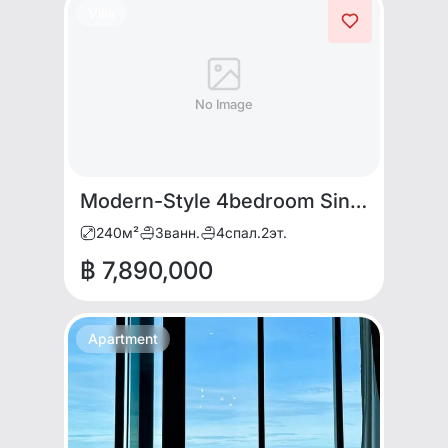
Villa
No Image
Modern-Style 4bedroom Single House for Sale!
240
м²
3
ванн.
4
спал.
2
эт.
฿ 7,890,000
Apartment