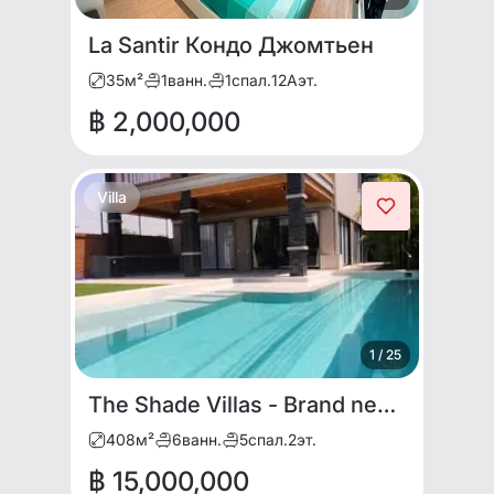
La Santir Кондо Джомтьен
35
м²
1
ванн.
1
спал.
12A
эт.
฿ 2,000,000
Villa
1
/
25
The Shade Villas - Brand new 2-storey house for sale and rent
408
м²
6
ванн.
5
спал.
2
эт.
฿ 15,000,000