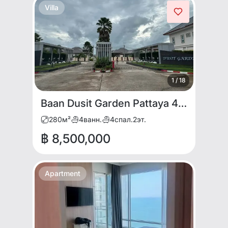
Villa
1
/
18
Baan Dusit Garden Pattaya 4bdr for rent and sale
280
м²
4
ванн.
4
спал.
2
эт.
฿ 8,500,000
Apartment