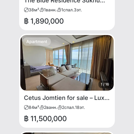
The Blue Residence Sukhumvit Soi 87
38
м²
1
ванн.
1
спал.
3
эт.
฿ 1,890,000
Apartment
1
/
16
Cetus Jomtien for sale – Luxury Sea View Condo
84
м²
2
ванн.
2
спал.
18
эт.
฿ 11,500,000