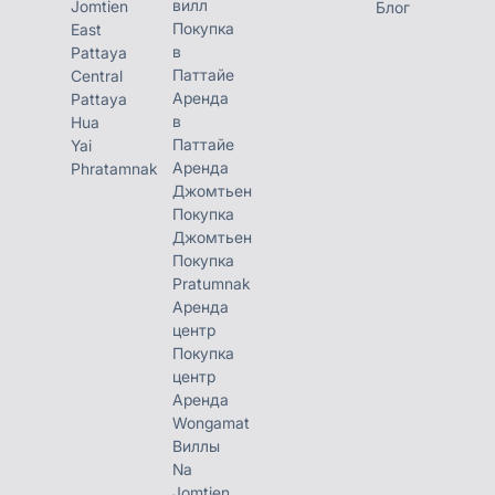
вилл
Jomtien
Блог
Покупка
East
в
Pattaya
Паттайе
Central
Аренда
Pattaya
в
Hua
Паттайе
Yai
Аренда
Phratamnak
Джомтьен
Покупка
Джомтьен
Покупка
Pratumnak
Аренда
центр
Покупка
центр
Аренда
Wongamat
Виллы
Na
Jomtien