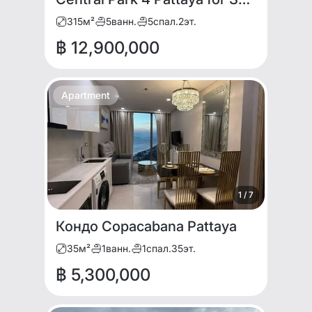
315
м²
5
ванн.
5
спал.
2
эт.
฿ 12,900,000
Apartment
1
/
7
Кондо Copacabana Pattaya
35
м²
1
ванн.
1
спал.
35
эт.
฿ 5,300,000