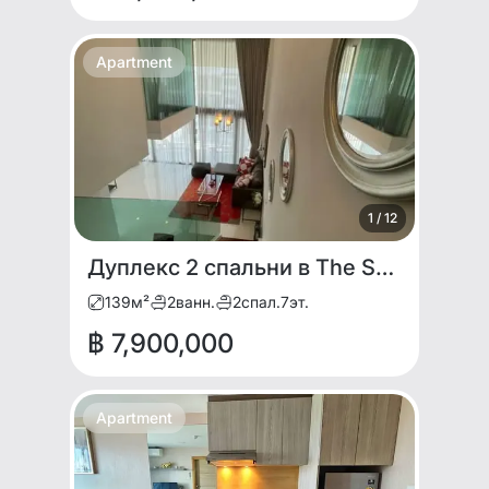
Apartment
1
/
12
Дуплекс 2 спальни в The Sanctuary Wong Amat
139
м²
2
ванн.
2
спал.
7
эт.
฿ 7,900,000
Apartment