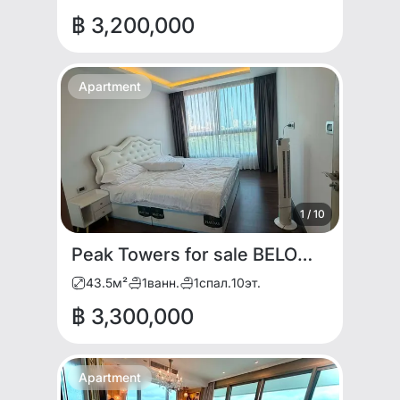
฿ 3,200,000
Apartment
1
/
10
Peak Towers for sale BELOW MARKET PRICE
43.5
м²
1
ванн.
1
спал.
10
эт.
฿ 3,300,000
Apartment