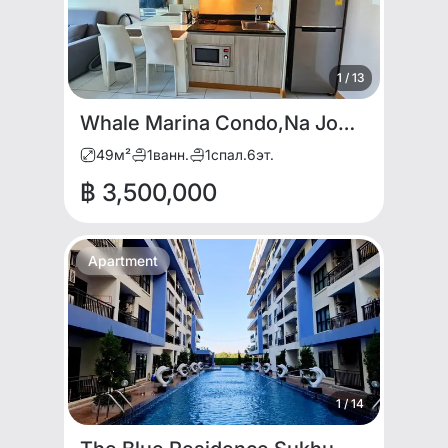
1
/
13
Whale Marina Condo,Na Jomtien Beach for SALE
49
м²
1
ванн.
1
спал.
6
эт.
฿ 3,500,000
Apartment
1
/
14