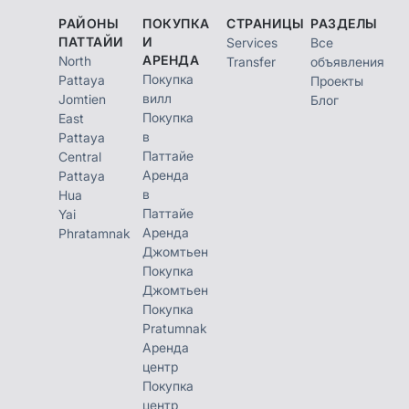
РАЙОНЫ
ПОКУПКА
СТРАНИЦЫ
РАЗДЕЛЫ
ПАТТАЙИ
И
Services
Все
АРЕНДА
North
Transfer
объявления
Покупка
Pattaya
Проекты
вилл
Jomtien
Блог
Покупка
East
в
Pattaya
Паттайе
Central
Аренда
Pattaya
в
Hua
Паттайе
Yai
Аренда
Phratamnak
Джомтьен
Покупка
Джомтьен
Покупка
Pratumnak
Аренда
центр
Покупка
центр