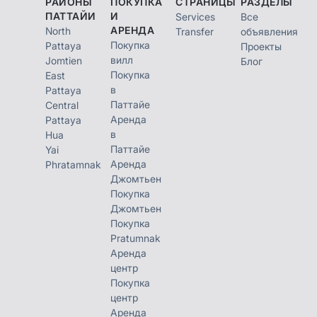
РАЙОНЫ
ПОКУПКА
СТРАНИЦЫ
РАЗДЕЛЫ
ПАТТАЙИ
И
Services
Все
АРЕНДА
North
Transfer
объявления
Покупка
Pattaya
Проекты
вилл
Jomtien
Блог
Покупка
East
в
Pattaya
Паттайе
Central
Аренда
Pattaya
в
Hua
Паттайе
Yai
Аренда
Phratamnak
Джомтьен
Покупка
Джомтьен
Покупка
Pratumnak
Аренда
центр
Покупка
центр
Аренда