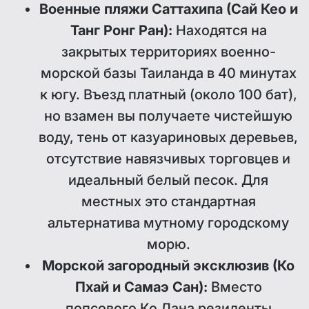
Военные пляжи Саттахипа (Сай Кео и
Танг Ронг Ран):
Находятся на
закрытых территориях военно-
морской базы Таиланда в 40 минутах
к югу. Въезд платный (около 100 бат),
но взамен вы получаете чистейшую
воду, тень от казуариновых деревьев,
отсутствие навязчивых торговцев и
идеальный белый песок. Для
местных это стандартная
альтернатива мутному городскому
морю.
Морской загородный эксклюзив (Ко
Пхай и Самаэ Сан):
Вместо
попсового Ко Лана резиденты